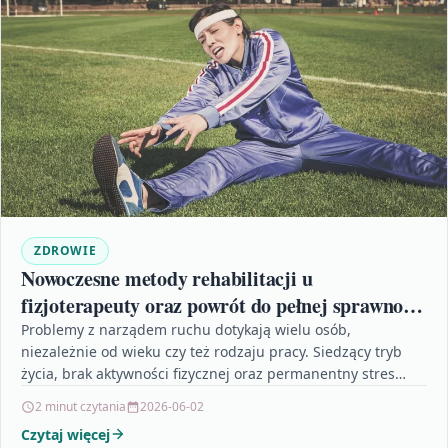
ZDROWIE
Nowoczesne metody rehabilitacji u
fizjoterapeuty oraz powrót do pełnej sprawności
fizycznej
Problemy z narządem ruchu dotykają wielu osób,
niezależnie od wieku czy też rodzaju pracy. Siedzący tryb
życia, brak aktywności fizycznej oraz permanentny stres
sprzyjają…
2 minut czytania
2026-06-02
Czytaj więcej